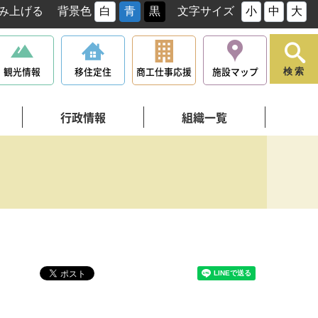
み上げる
背景色
白
青
黒
文字サイズ
小
中
大
観光情報
移住定住
商工仕事応援
施設マップ
検索
行政情報
組織一覧