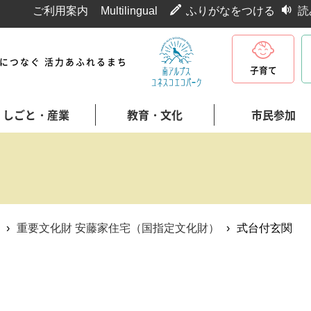
ご利用案内
Multilingual
ふりがなをつける
読
代につなぐ 活力あふれるまち
子育て
しごと・産業
教育・文化
市民参加
›
重要文化財 安藤家住宅（国指定文化財）
›
式台付玄関