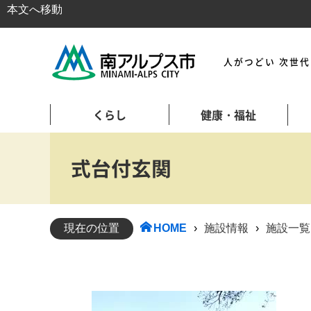
本文へ移動
人がつどい 次世
くらし
健康・福祉
式台付玄関
現在の位置
HOME
›
施設情報
›
施設一覧