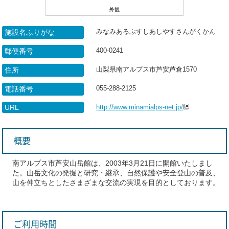
外観
みなみあるぷすしあしやすさんがくかん
施設名ふりがな
400-0241
郵便番号
山梨県南アルプス市芦安芦倉1570
住所
055-288-2125
電話番号
URL
http://www.minamialps-net.jp/
概要
南アルプス市芦安山岳館は、2003年3月21日に開館いたしまし
た。山岳文化の発掘と研究・継承、自然保護や安全登山の普及、
山を仲立ちとしたさまざまな交流の実現を目的としております。
ご利用時間