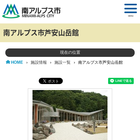
MENU
南アルプス市芦安山岳館
現在の位置
HOME
›
施設情報
›
施設一覧
›
南アルプス市芦安山岳館