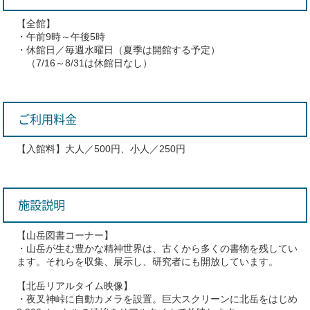
【全館】
・午前9時～午後5時
・休館日／毎週水曜日（夏季は開館する予定）
（7/16～8/31は休館日なし）
ご利用料金
【入館料】大人／500円、小人／250円
施設説明
【山岳図書コーナー】
・山岳が生む豊かな精神世界は、古くから多くの書物を残してい
ます。それらを収集、展示し、研究者にも開放しています。
【北岳リアルタイム映像】
・夜叉神峠に自動カメラを設置。巨大スクリーンに北岳をはじめ