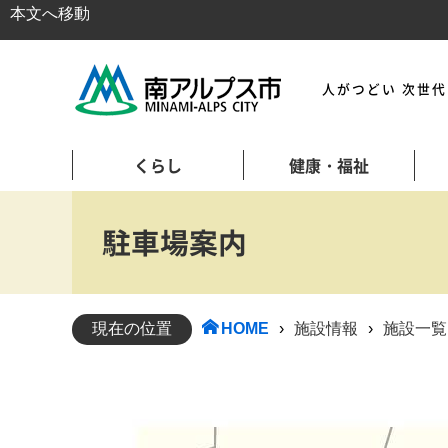
本文へ移動
人がつどい 次世
くらし
健康・福祉
駐車場案内
現在の位置
HOME
›
施設情報
›
施設一覧