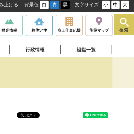
み上げる
背景色
白
青
黒
文字サイズ
小
中
大
観光情報
移住定住
商工仕事応援
施設マップ
検索
行政情報
組織一覧