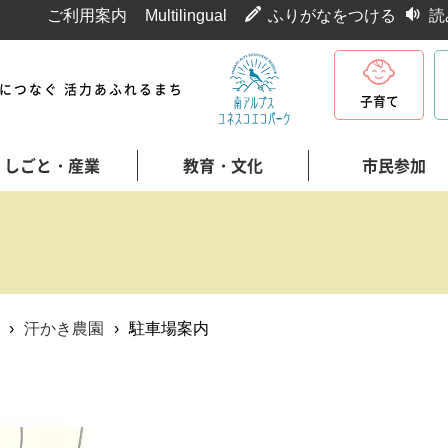
ご利用案内
Multilingual
ふりがなをつける
読
代につなぐ 活力あふれるまち
子育て
しごと・産業
教育・文化
市民参加
›
汗かき農園
›
駐車場案内