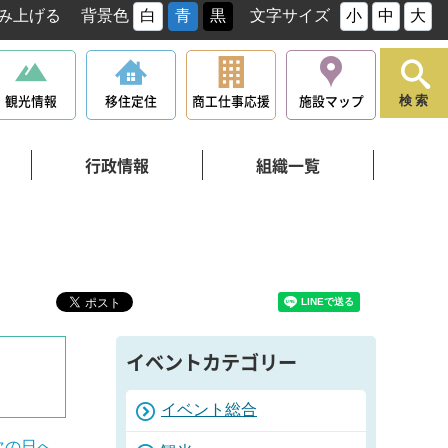
み上げる
背景色
白
青
黒
文字サイズ
小
中
大
観光情報
移住定住
商工仕事応援
施設マップ
検索
行政情報
組織一覧
イベントカテゴリー
イベント総合
次の日へ