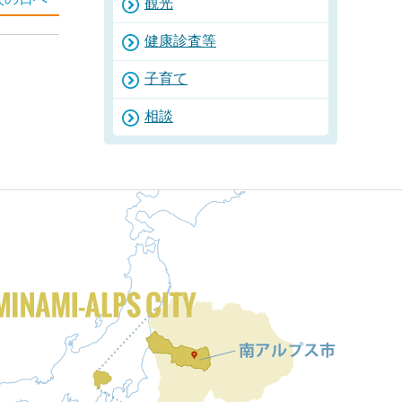
観光
健康診査等
子育て
相談