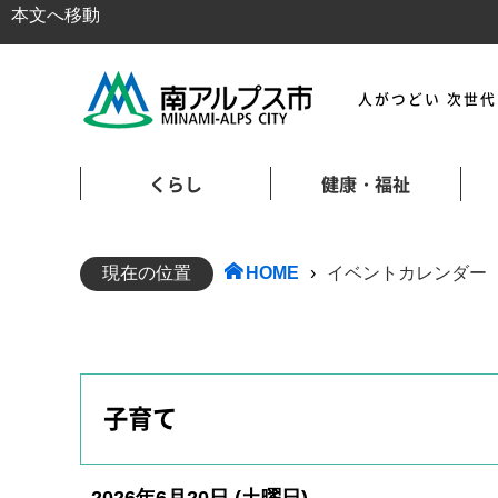
本文へ移動
人がつどい 次世
くらし
健康・福祉
現在の位置
HOME
›
イベントカレンダー
子育て
2026年6月20日
(土
曜日
)