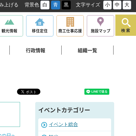
み上げる
背景色
白
青
黒
文字サイズ
小
中
大
観光情報
移住定住
商工仕事応援
施設マップ
検索
行政情報
組織一覧
イベントカテゴリー
イベント総合
次の日へ