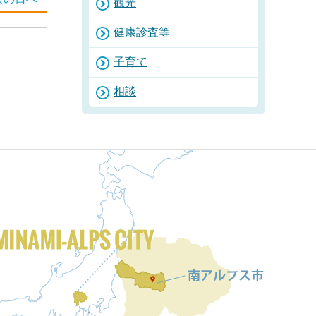
観光
健康診査等
子育て
相談