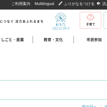
ご利用案内
Multilingual
ふりがなをつける
読
代につなぐ 活力あふれるまち
子育て
しごと・産業
教育・文化
市民参加
前の日へ