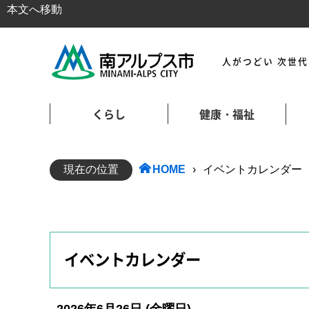
本文へ移動
人がつどい 次世
くらし
健康・福祉
現在の位置
HOME
›
イベントカレンダー
イベントカレンダー
2026年6月26日
(金
曜日
)