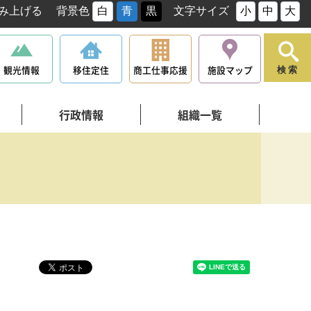
み上げる
背景色
白
青
黒
文字サイズ
小
中
大
観光情報
移住定住
商工仕事応援
施設マップ
検索
行政情報
組織一覧