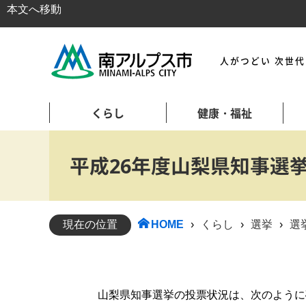
本文へ移動
人がつどい 次世
くらし
健康・福祉
平成26年度山梨県知事選
現在の位置
HOME
›
くらし
›
選挙
›
選
山梨県知事選挙の投票状況は、次のように