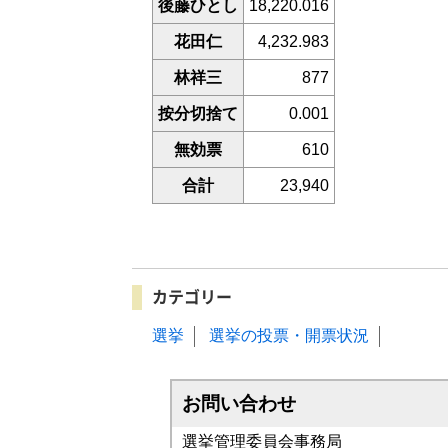
後藤ひとし
18,220.016
花田仁
4,232.983
林祥三
877
按分切捨て
0.001
無効票
610
合計
23,940
カテゴリー
選挙
選挙の投票・開票状況
お問い合わせ
選挙管理委員会事務局