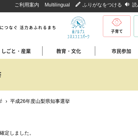
ご利用案内
Multilingual
ふりがなをつける
読
代につなぐ 活力あふれるまち
子育て
しごと・産業
教育・文化
市民参加
挙
挙
›
平成26年度山梨県知事選挙
確定しました。