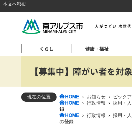
本文へ移動
人がつどい 次世
くらし
健康・福祉
【募集中】障がい者を対
現在の位置
HOME
›
お知らせ
›
ピックア
HOME
›
行政情報
›
採用・人
録
HOME
›
行政情報
›
採用・人
の登録