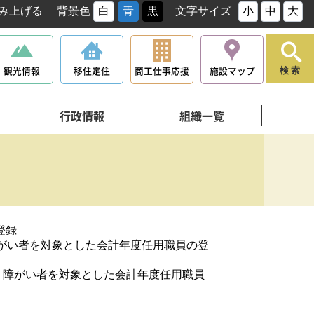
み上げる
背景色
白
青
黒
文字サイズ
小
中
大
観光情報
移住定住
商工仕事応援
施設マップ
検索
行政情報
組織一覧
登録
がい者を対象とした会計年度任用職員の登
】障がい者を対象とした会計年度任用職員