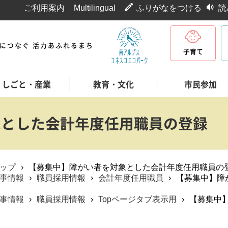
ご利用案内
Multilingual
ふりがなをつける
読
代につなぐ 活力あふれるまち
子育て
しごと・産業
教育・文化
市民参加
象とした会計年度任用職員の登録
ップ
›
【募集中】障がい者を対象とした会計年度任用職員の
事情報
›
職員採用情報
›
会計年度任用職員
›
【募集中】障
事情報
›
職員採用情報
›
Topページタブ表示用
›
【募集中