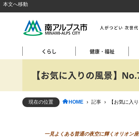
本文へ移動
人がつどい 次世
くらし
健康・福祉
【お気に入りの風景】No
現在の位置
HOME
›
記事
›
【お気に入り
一見よくある普通の夜空に輝くオリオン座