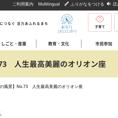
ご利用案内
Multilingual
ふりがなをつける
読
代につなぐ 活力あふれるまち
子育て
しごと・産業
教育・文化
市民参加
.73 人生最高美麗のオリオン座
の風景】No.73 人生最高美麗のオリオン座
。