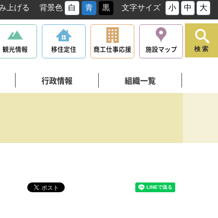
み上げる
背景色
白
青
黒
文字サイズ
小
中
大
観光情報
移住定住
商工仕事応援
施設マップ
検索
行政情報
組織一覧