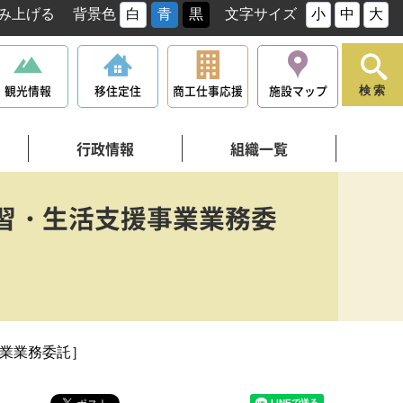
み上げる
背景色
白
青
黒
文字サイズ
小
中
大
観光情報
移住定住
商工仕事応援
施設マップ
検索
行政情報
組織一覧
習・生活支援事業業務委
業業務委託］