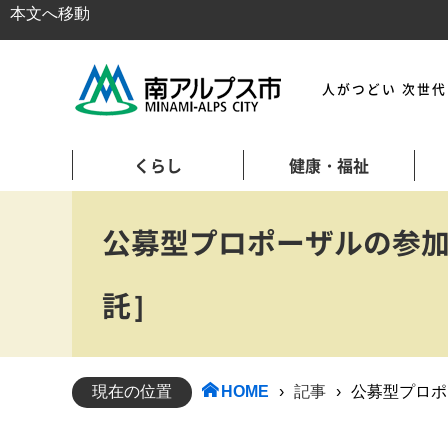
本文へ移動
人がつどい 次世
くらし
健康・福祉
公募型プロポーザルの参
託］
現在の位置
HOME
›
記事
›
公募型プロポ