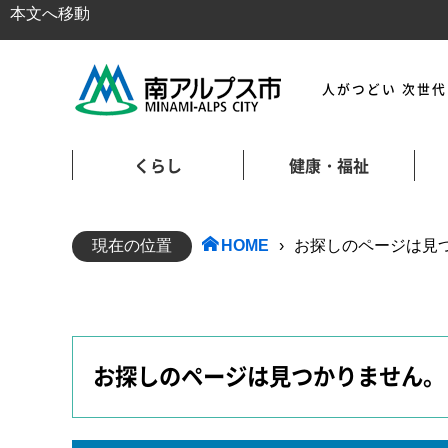
本文へ移動
人がつどい 次世
くらし
健康・福祉
現在の位置
HOME
›
お探しのページは見つかり
お探しのページは見つかりません。 404