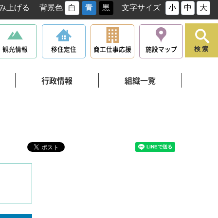
み上げる
背景色
白
青
黒
文字サイズ
小
中
大
観光情報
移住定住
商工仕事応援
施設マップ
検索
行政情報
組織一覧