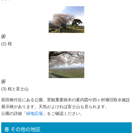
(2) 桜
(3) 桜と富士山
双田橋付近にある公園。景観重要樹木の案内図や四ヶ村堰旧取水施設
展示棟があります。天気がよければ富士山も見られます。
公園の詳細「
緑地広場
」をご確認ください。
春 その他の地区