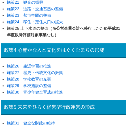
施策21 観光の振興
施策22 道路・交通基盤の整備
施策23 都市空間の整備
施策24 移住・定住人口の拡大
施策25 上下水道の整備
（※公営企業会計へ移行したため平成31
年度以降評価対象事業なし）
政策4 心豊かな人と文化をはぐくむまちの形成
施策26 生涯学習の推進
施策27 歴史・伝統文化の振興
施策28 学校教育の充実
施策29 学校施設の整備
施策30 青少年健全育成の推進
政策5 未来をひらく経営型行政運営の形成
施策31 健全な財政の維持