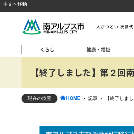
本文へ移動
人がつどい 次世
くらし
健康・福祉
【終了しました】第２回
現在の位置
HOME
›
記事
›
【終了しまし