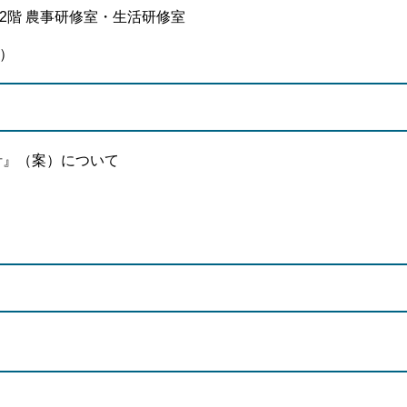
階 農事研修室・生活研修室
1）
針』（案）について