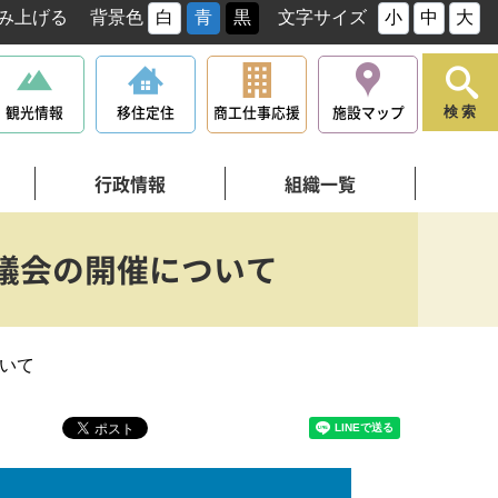
み上げる
背景色
白
青
黒
文字サイズ
小
中
大
観光情報
移住定住
商工仕事応援
施設マップ
検索
行政情報
組織一覧
議会の開催について
いて