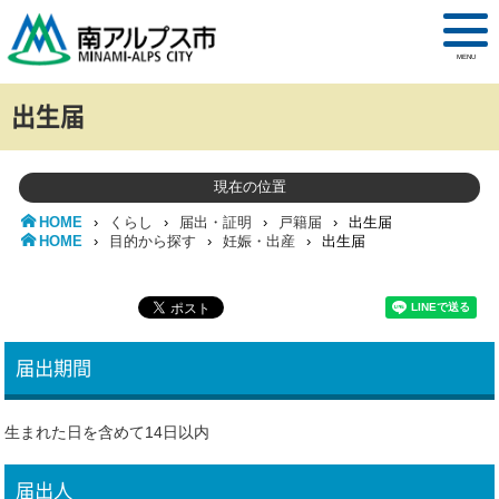
MENU
出生届
現在の位置
HOME
›
くらし
›
届出・証明
›
戸籍届
›
出生届
HOME
›
目的から探す
›
妊娠・出産
›
出生届
届出期間
生まれた日を含めて14日以内
届出人