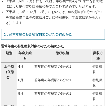
上半期（6月・8月）においては、年税額の約4分の1ずつを普通徴
収により納付書や口座振替等でご自身で納めていただきます。
下半期（10月・12月・2月）においては、年税額の約6分の1ずつ
を老齢基礎年金等の支給月ごとに特別徴収（年金支給額から天引
き）します。
2．通常年度の特別徴収対象のかたの納めかた
通常年度の特別徴収対象のかたの納めかた
期別
年金支給
徴収税額
徴収方
月
法
上半期
4月
前年度の年税額の6分の1
特別徴
（仮徴
収
収）
6月
前年度の年税額の6分の1
特別徴
収
8月
前年度の年税額の6分の1
特別徴
収