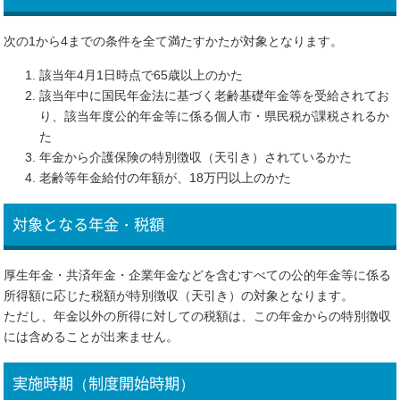
次の1から4までの条件を全て満たすかたが対象となります。
該当年4月1日時点で65歳以上のかた
該当年中に国民年金法に基づく老齢基礎年金等を受給されてお
り、該当年度公的年金等に係る個人市・県民税が課税されるか
た
年金から介護保険の特別徴収（天引き）されているかた
老齢等年金給付の年額が、18万円以上のかた
対象となる年金・税額
厚生年金・共済年金・企業年金などを含むすべての公的年金等に係る
所得額に応じた税額が特別徴収（天引き）の対象となります。
ただし、年金以外の所得に対しての税額は、この年金からの特別徴収
には含めることが出来ません。
実施時期（制度開始時期）