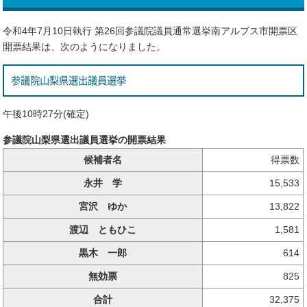
令和4年7月10日執行 第26回参議院議員通常選挙南アルプス市開票区
開票結果は、次のようになりました。
参議院山梨県選出議員選挙
午後10時27分(確定)
参議院山梨県選出議員選挙の開票結果
候補者名
得票数
永井 学
15,533
宮沢 ゆか
13,822
渡辺 ともひこ
1,581
黒木 一郎
614
無効票
825
合計
32,375