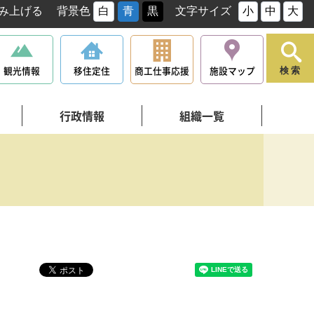
み上げる
背景色
白
青
黒
文字サイズ
小
中
大
観光情報
移住定住
商工仕事応援
施設マップ
検索
行政情報
組織一覧