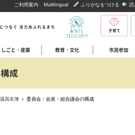
ご利用案内
Multilingual
ふりがなをつける
読
代につなぐ 活力あふれるまち
子育て
しごと・産業
教育・文化
市民参加
の構成
議員名簿
›
委員会・会派・組合議会の構成