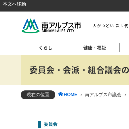
本文へ移動
人がつどい 次世
くらし
健康・福祉
委員会・会派・組合議会
現在の位置
HOME
›
南アルプス市議会
›
委員会