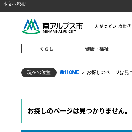
本文へ移動
人がつどい 次世
くらし
健康・福祉
現在の位置
HOME
›
お探しのページは見つかり
お探しのページは見つかりません。 404