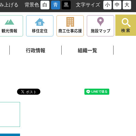
み上げる
背景色
白
青
黒
文字サイズ
小
中
大
観光情報
移住定住
商工仕事応援
施設マップ
検索
行政情報
組織一覧