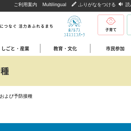
ご利用案内
Multilingual
ふりがなをつける
読
代につなぐ 活力あふれるまち
子育て
しごと・産業
教育・文化
市民参加
接種
および予防接種