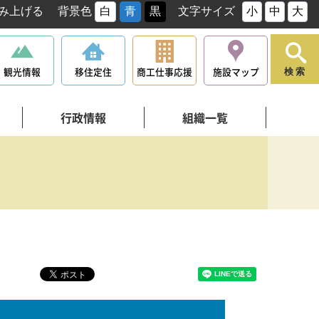
み上げる
背景色
白
青
黒
文字サイズ
小
中
大
観光情報
移住定住
商工仕事応援
施設マップ
検索
行政情報
組織一覧