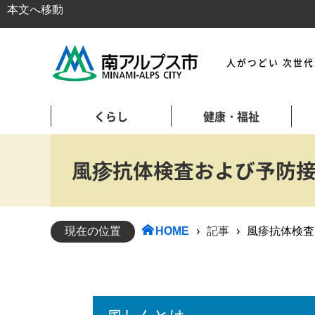
本文へ移動
人がつどい 次世
くらし
健康・福祉
風疹抗体検査および予防
現在の位置
HOME
›
記事
›
風疹抗体検査