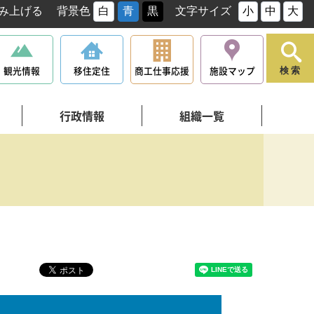
み上げる
背景色
白
青
黒
文字サイズ
小
中
大
観光情報
移住定住
商工仕事応援
施設マップ
検索
行政情報
組織一覧