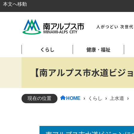
本文へ移動
人がつどい 次世
くらし
健康・福祉
【南アルプス市水道ビジョ
現在の位置
HOME
›
くらし
›
上水道
›