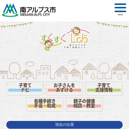
MENU
子育て
お子さんを
子育て
ナビ
あずける
支援情報
各種手続き
親子の健康
手当・助成
相談・教室
現在の位置