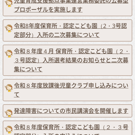
児童育成支援拠点事業運営業務委託の公募型
プロポーザルを実施します
令和8年度保育所・認定こども園（2・3号認
定部分）入所の二次募集について
令和８年度４月 保育所・認定こども園（２・
３号認定）入所選考結果のお知らせと二次募
集について
令和８年度放課後児童クラブ申し込みについ
て
発達障害についての市民講演会を開催します
令和８年度保育所・認定こども園（２・３号