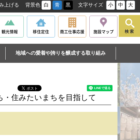
み上げる
背景色
白
青
黒
文字サイズ
小
中
大
観光情報
移住定住
商工仕事応援
施設マップ
検索
地域への愛着や誇りを醸成する取り組み
ち・住みたいまちを目指して