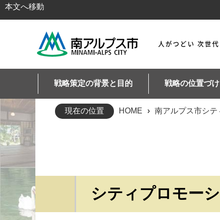
本文へ移動
人がつどい 次世
戦略策定の背景と目的
戦略の位置づけ
現在の位置
HOME
›
南アルプス市シテ
シティプロモーシ