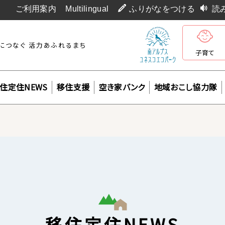
ご利用案内
Multilingual
ふりがなをつける
読
につなぐ 活力あふれるまち
子育て
住定住NEWS
移住支援
空き家バンク
地域おこし協力隊
移住定住NEWS