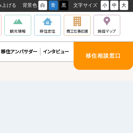
み上げる
背景色
白
青
黒
文字サイズ
小
中
大
観光情報
移住定住
商工仕事応援
施設マップ
移住アンバサダー
インタビュー
移住相談窓口