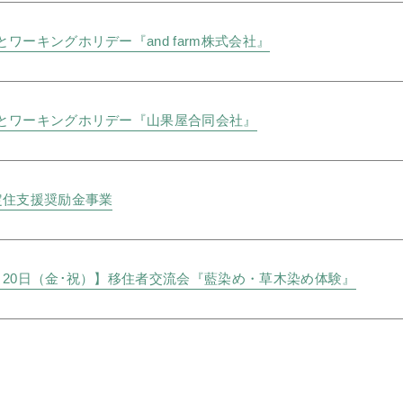
ワーキングホリデー『and farm株式会社』
とワーキングホリデー『山果屋合同会社』
定住支援奨励金事業
月20日（金･祝）】移住者交流会『藍染め・草木染め体験』