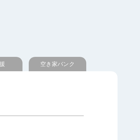
援
空き家バンク