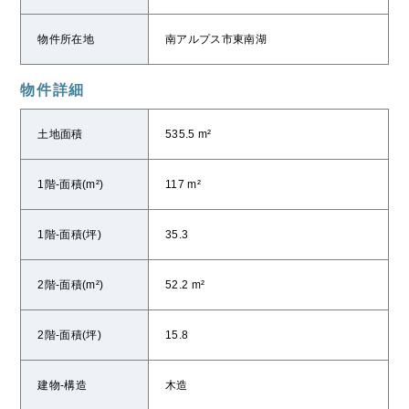
物件所在地
南アルプス市東南湖
物件詳細
土地面積
535.5 m²
1階-面積(m²)
117 m²
1階-面積(坪)
35.3
2階-面積(m²)
52.2 m²
2階-面積(坪)
15.8
建物-構造
木造