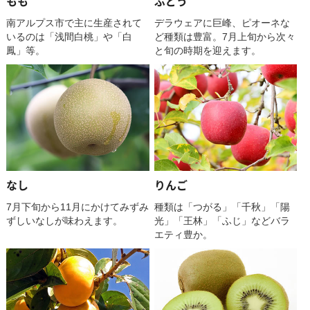
もも
ぶどう
南アルプス市で主に生産されて
デラウェアに巨峰、ピオーネな
いるのは「浅間白桃」や「白
ど種類は豊富。7月上旬から次々
鳳」等。
と旬の時期を迎えます。
なし
りんご
​​​​​​​7月下旬から11月にかけてみずみ
種類は「つがる」「千秋」「陽
ずしいなしが味わえます。
光」「王林」「ふじ」などバラ
エティ豊か。