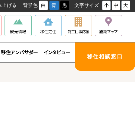
み上げる
背景色
白
青
黒
文字サイズ
小
中
大
観光情報
移住定住
商工仕事応援
施設マップ
移住アンバサダー
インタビュー
移住相談窓口