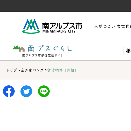
人がつどい 次世代
移
›
›
トップ
空き家バンク
賃貸物件（月額）