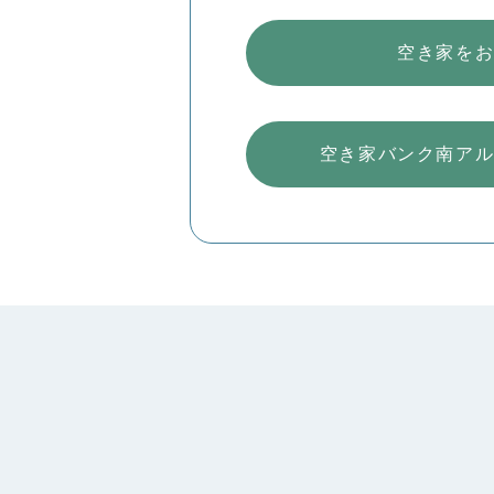
空き家を
空き家バンク南ア