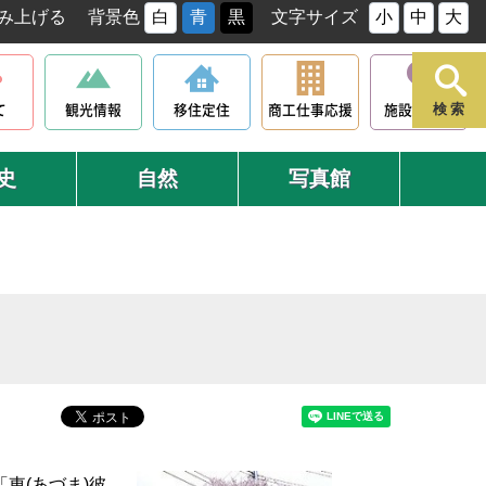
み上げる
背景色
白
青
黒
文字サイズ
小
中
大
て
観光情報
移住定住
商工仕事応援
施設マップ
検索
史
自然
写真館
東(あづま)彼