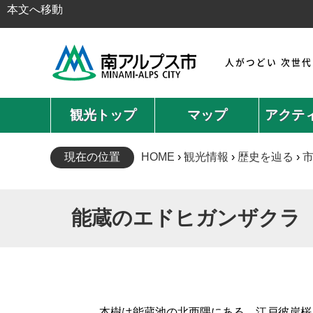
本文へ移動
人がつどい 次世
観光トップ
マップ
アクテ
現在の位置
HOME
›
観光情報
›
歴史を辿る
›
能蔵のエドヒガンザクラ
本樹は能蔵池の北西隅にある。江戸彼岸桜と