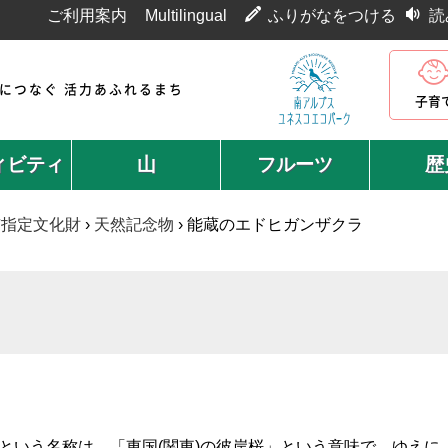
ご利用案内
Multilingual
ふりがなをつける
読
代につなぐ 活力あふれるまち
子育
ィビティ
山
フルーツ
歴
市指定文化財
›
天然記念物
›
能蔵のエドヒガンザクラ
いう名称は、「東国(関東)の彼岸桜」という意味で、ゆえに「