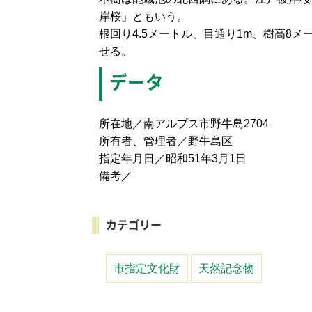
岸桜」ともいう。
根回り4.5メートル、目通り1m、樹高8
せる。
データ
所在地／南アルプス市野牛島2704
所有者、管理者／野牛島区
指定年月日／昭和51年3月1日
備考／
カテゴリー
市指定文化財
天然記念物