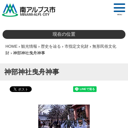
MENU
現在の位置
HOME
›
観光情報
›
歴史を辿る
›
市指定文化財
›
無形民俗文化
財
›
神部神社曳舟神事
神部神社曳舟神事