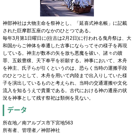
神部神社は大物主命を祭神とし、「延喜式神名帳」に記載
された巨摩郡五座のなかのひとつである。
毎年3月第1日曜日に(往古は2月2日)に行われる曳舟祭は、大
和国からご神体を奉遷した古事にならってその様子を再現
している。神主が数本の矢を放ち悪魔を祓い、諸々の贖
罪、五穀豊穣、天下奉平を祈願する。神事において、木舟
を神主、氏子らが引くというのは、恐らく当時の運搬手段
のひとつとして、木舟を用いて内陸まで出入りしていた様
子を演出しているものと考えられ、当時の交通運搬や文化
流入を知るうえで貴重である。古代における神の遷座の状
況を神事として残す祭祀は類例を見ない。
データ
所在地／南アルプス市下宮地563
所有者、管理者／神部神社