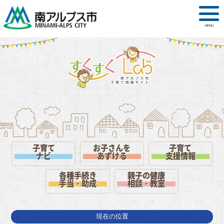
MENU
子育て
お子さんを
子育て
ナビ
あずける
支援情報
各種手続き
親子の健康
手当・助成
相談・教室
現在の位置