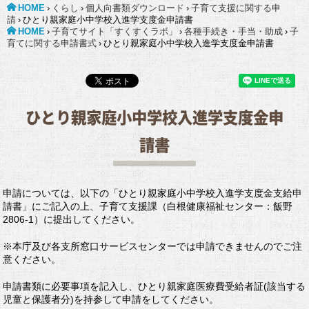
HOME
›
くらし
›
個人向書類ダウンロード
›
子育て支援に関する申
請
›
ひとり親家庭小中学校入進学支度金申請書
HOME
›
子育てサイト「すくすくラボ」
›
各種手続き・手当・助成
›
子
育てに関する申請書式
›
ひとり親家庭小中学校入進学支度金申請書
ひとり親家庭小中学校入進学支度金申
請書
申請については、以下の「ひとり親家庭小中学校入進学支度金支給申
請書」にご記入の上、子育て支援課（白根健康福祉センター：飯野
2806-1）に提出してください。
※本庁及び各支所窓口サービスセンターでは申請できませんのでご注
意ください。
申請書類に必要事項を記入し、ひとり親家庭医療費受給者証(該当する
児童と保護者分)を持参して申請をしてください。