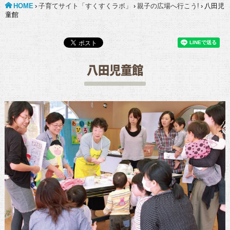
HOME
›
子育てサイト「すくすくラボ」
›
親子の広場へ行こう!
›
八田児
童館
八田児童館