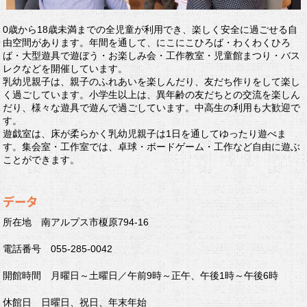
0歳から18歳未満までの全児童が利用でき、楽しく安全に過ごせる自
由空間があります。年間を通して、にこにこひろば・わくわくひろ
ば・大型遊具で遊ぼう・お楽しみ会・工作教室・児童館まつり・バス
レクなどを開催しています。
乳幼児親子は、親子のふれあいを楽しんだり、友だち作りをして楽し
く過ごしています。小学生以上は、異年齢の友だちとの交流を楽しん
だり、様々な遊具で遊んで過ごしています。中高生の利用も大歓迎で
す。
遊戯室は、床が柔らかく乳幼児親子は1日を通してゆったり遊べま
す。集会室・工作室では、卓球・ボードゲーム・工作など自由に遊ぶ
ことができます。
データ
所在地 南アルプス市榎原794-16
電話番号 055-285-0042
開館時間 月曜日～土曜日／午前9時～正午、午後1時～午後6時
休館日 日曜日、祝日、年末年始