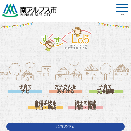
MENU
子育て
お子さんを
子育て
ナビ
あずける
支援情報
各種手続き
親子の健康
手当・助成
相談・教室
現在の位置