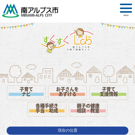
MENU
子育て
お子さんを
子育て
ナビ
あずける
支援情報
各種手続き
親子の健康
手当・助成
相談・教室
現在の位置