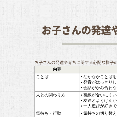
お子さんの発達
お子さんの発達や育ちに関する心配な様子
内容
ことば
• なかなかことば
• 発音がはっきり
• 会話がかみ合わ
人との関わり方
• 視線が合いにくい
• 友達とよくけん
• 一人遊びが好き
気持ち・行動
• 気持ちの切り替