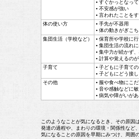
• すぐかっとなっ
• 不安感が強い
• 言われたことを
体の使い方
• 手先が不器用
• 体の動きがぎこ
集団生活（学校など）
• 保育所や学校に
• 集団生活の流れ
• 集中力が続かず
• 計算や覚えるの
子育て
• 子どもに子育て
• 子どもにどう接
その他
• 服や食べ物にこ
• 音や感触などに
• 病気や障がい
このようなことが気になるとき、その原因
発達の過程や、まわりの環境・関係性など
気になることの原因を早期にみつけ、周囲