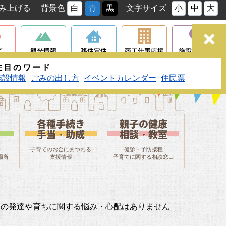
み上げる
背景色
白
青
黒
文字サイズ
小
中
大
て
観光情報
移住定住
商工仕事応援
施設マップ
検索
注目のワード
施設情報
ごみの出し方
イベントカレンダー
住民票
各種手続き
親子の健康
手当・助成
相談・教室
や
子育てのお金にまつわる
健診・予防接種
場所
支援情報
子育てに関する相談窓口
んの発達や育ちに関する悩み・心配はありません