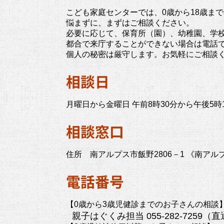
こども家庭センターでは、0歳から18歳ま
悩まずに、まずはご相談ください。
必要に応じて、保育所（園）、幼稚園、学
都合で来庁することができない場合は電話
個人の秘密は厳守します。お気軽にご相談
相談日
月曜日から金曜日 午前8時30分から午後5
相談窓口
住所 南アルプス市飯野2806－1 《南ア
電話番号
【0歳から3歳児健診までのお子さんの相談
親子はぐくみ担当 055-282-7259（