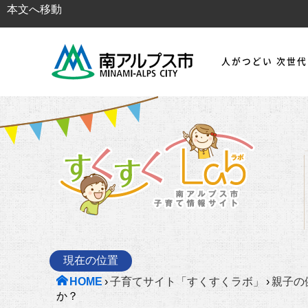
本文へ移動
人がつどい 次世
現在の位置
HOME
›
子育てサイト「すくすくラボ」
›
親子の
か？