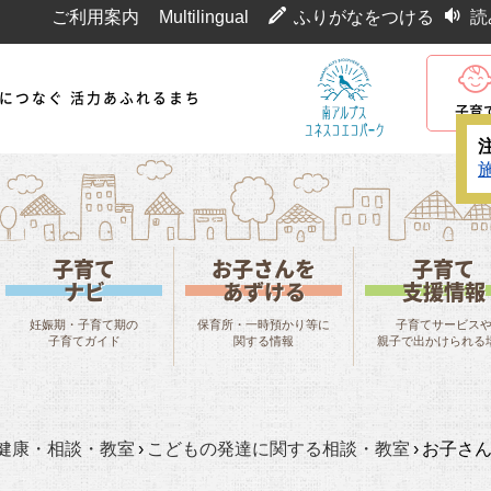
ご利用案内
Multilingual
ふりがなをつける
読
代につなぐ 活力あふれるまち
子育
子育て
お子さんを
子育て
ナビ
あずける
支援情報
妊娠期・子育て期の
保育所・一時預かり等に
子育てサービス
子育てガイド
関する情報
親子で出かけられる
健康・相談・教室
›
こどもの発達に関する相談・教室
›
お子さ