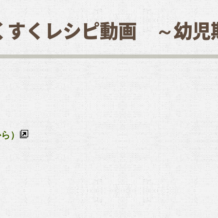
くすくレシピ動画 ～幼児
から）