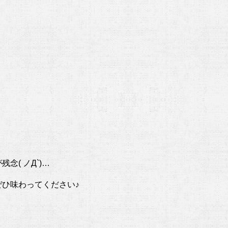
！
( ノД`)…
ひ味わってください♪