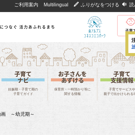
ご利用案内
Multilingual
ふりがなをつける
読
代につなぐ 活力あふれるまち
子育
子育て
お子さんを
子育て
ナビ
あずける
支援情報
妊娠期・子育て期の
保育所・一時預かり等に
子育てサービス
子育てガイド
関する情報
親子で出かけられる
動画 ～幼児期～