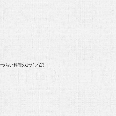
い料理の1つ( ノД`)