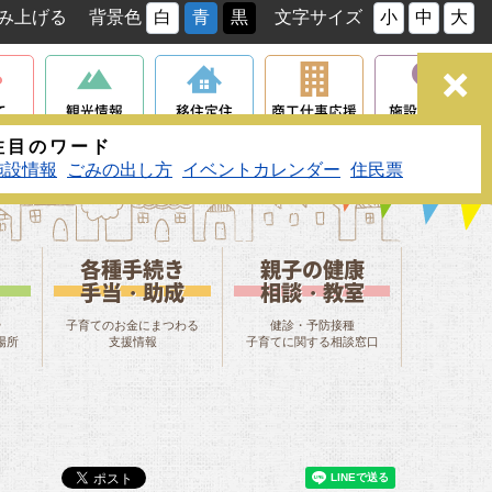
み上げる
背景色
白
青
黒
文字サイズ
小
中
大
て
観光情報
移住定住
商工仕事応援
施設マップ
検索
注目のワード
施設情報
ごみの出し方
イベントカレンダー
住民票
各種手続き
親子の健康
手当・助成
相談・教室
や
子育てのお金にまつわる
健診・予防接種
場所
支援情報
子育てに関する相談窓口