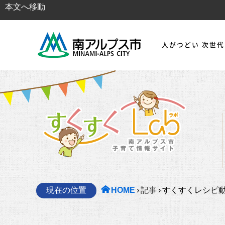
本文へ移動
人がつどい 次世
現在の位置
HOME
›
記事
›
すくすくレシピ