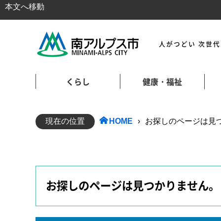
本文へ移動
人がつどい 次世
くらし
健康・福祉
現在の位置
HOME
›
お探しのページは見つかり
お探しのページは見つかりません。 404