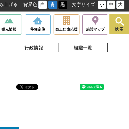
み上げる
背景色
白
青
黒
文字サイズ
小
中
大
観光情報
移住定住
商工仕事応援
施設マップ
検索
行政情報
組織一覧