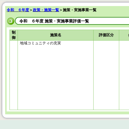
令和 ６年度
＞
政策・施策一覧
＞施策・実施事業一覧
令和 ６年度 施策・実施事業評価一覧
制
施策名
評価区分
御
地域コミュニティの充実